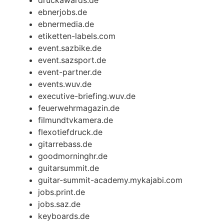
druckawards.de
ebnerjobs.de
ebnermedia.de
etiketten-labels.com
event.sazbike.de
event.sazsport.de
event-partner.de
events.wuv.de
executive-briefing.wuv.de
feuerwehrmagazin.de
filmundtvkamera.de
flexotiefdruck.de
gitarrebass.de
goodmorninghr.de
guitarsummit.de
guitar-summit-academy.mykajabi.com
jobs.print.de
jobs.saz.de
keyboards.de